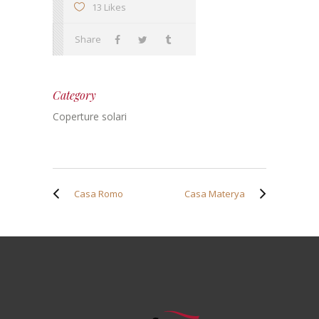
13 Likes
Share
Category
Coperture solari
Casa Romo
Casa Materya